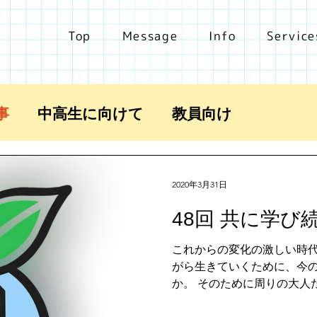
Top
Message
Info
Service
事
中高生に向けて
教員向け
2020年3月31日
48回 共に学び
これからの変化の激しい時
がら生きていくために、今
か。 そのために周りの大人
いか。