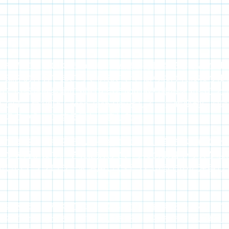
なものにしていくためには、私達が行動するしかありま
、現在の社会で起こっていることを知らなければなりま
めている気候変動に対応するための取り組みを知ること
では、月1回をGreen Tech Dayとして、気候変動に
ィスカッションする日としました。
参加する大人も子どもも一緒になって、自分が気になっ
ゼンを行います。それに対して、今後の影響やリスクな
新しいテクノロジーを活用して行っているものに注目し
意見をまとめなくてはならないとか、結論を出さなけれ
んてことは考えていません。ただ、子どもたちが、新し