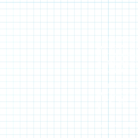
世界を持続可能
動するためには
界中で誰かが始
う。特別授業JOT
企業、活動をデ
この授業では、
動についてプレ
います。特に、
す。
私たちは、別に
評価をしような