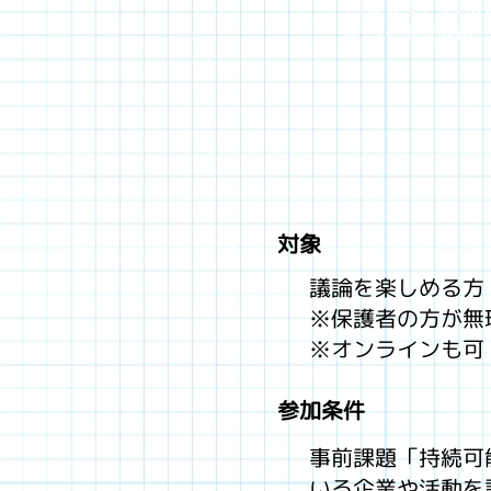
発表して、意見
をつくるために
対象
議論を楽しめる方
※保護者の方が無
​​※オンラインも可
参加条件
事前課題「持続可
いる企業や活動を