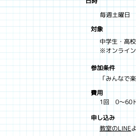
日時
毎週土曜日 1
対象
中学生・高校
​※オンライ
参加条件
「みんなで楽
費用
1回 0～6
申し込み
教室のLINE