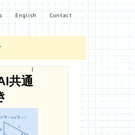
s
English
Contact
け
AI共通
き