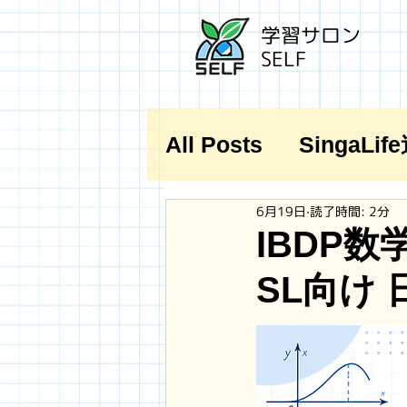
学習サロン
SELF
All Posts
SingaLi
6月19日
読了時間: 2分
IBDP数
SL向け 