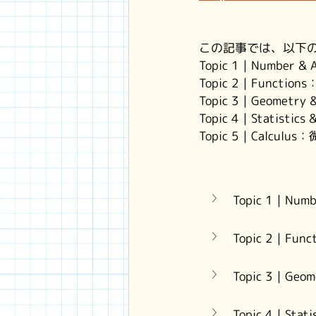
この記事では、以下の5
Topic 1｜Number 
Topic 2｜Function
Topic 3｜Geometr
Topic 4｜Statistic
Topic 5｜Calculus
Topic 1｜Nu
Topic 2｜Fu
Topic 3｜Ge
Topic 4｜Sta