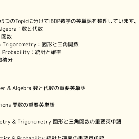
つのTopicに分けてIBDP数学の英単語を整理しています
& Algebra：数と代数
s：関数
y & Trigonometry：図形と三角関数
s & Probability：統計と確率
：微積分
mber & Algebra 数と代数の重要英単語
nctions 関数の重要英単語
ometry & Trigonometry 図形と三角関数の重要英単語
tistics & Probability 統計と確率の重要英単語