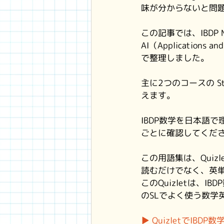
味が分からないと問
この記事では、IBDP Math
AI（Applicatio
で整理しました。
主に2つのコースの S
えます。
IBDP数学を日本語
ごとに確認してくだ
この用語集は、Quiz
読むだけでなく、英
このQuizletは、I
のSLでよく使う数学
▶ QuizletでIB