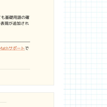
ても基礎用語の確
の表現が追加され
P Mathサポート
で