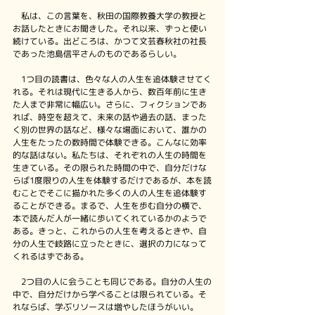
　私は、この言葉を、秋田の国際教養大学の教授と
お話したときにお聞きした。それ以来、ずっと使い
続けている。出どころは、かつて文芸春秋社の社長
であった池島信平さんのものであるらしい。
　1つ目の読書は、色々な人の人生を追体験させてく
れる。それは現代に生きる人から、数百年前に生き
た人まで非常に幅広い。さらに、フィクションであ
れば、時空を超えて、未来の話や過去の話、まった
く別の世界の話など、様々な場面において、誰かの
人生をたったの数時間で体験できる。こんなに効率
的な話はない。私たちは、それぞれの人生の時間を
生きている。その限られた時間の中で、自分だけな
らば1度限りの人生を体験するだけであるが、本を読
むことでそこに描かれた多くの人の人生を追体験す
ることができる。まるで、人生を歩む自分の横で、
本で読んだ人が一緒に歩いてくれているかのようで
ある。きっと、これからの人生を考えるときや、自
分の人生で岐路に立ったときに、選択の力になって
くれるはずである。
　2つ目の人に会うことも同じである。自分の人生の
中で、自分だけから学べることは限られている。そ
れならば、学ぶリソースは増やしたほうがいい。