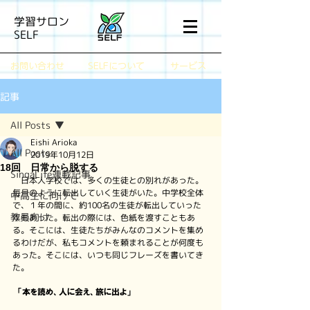
学習サロン
SELF
​お問い合わせ
SELFについて
サービス
記事
All Posts
Eishi Arioka
All Posts
2019年10月12日
18回 日常から脱する
SingaLife連載記事
　日本人学校では、多くの生徒との別れがあった。
毎月のように転出していく生徒がいた。中学校全体
中高生に向けて
で、１年の間に、約100名の生徒が転出していった
教員向け
年もあった。転出の際には、色紙を渡すこともあ
る。そこには、生徒たちがみんなのコメントを集め
るわけだが、私もコメントを頼まれることが何度も
あった。そこには、いつも同じフレーズを書いてき
た。
　「本を読め、人に会え、旅に出よ」