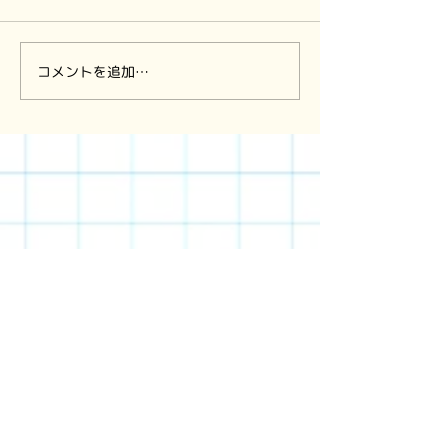
47回 一斉休校から学ぶ
46回 中学卒業
コメントを追加…